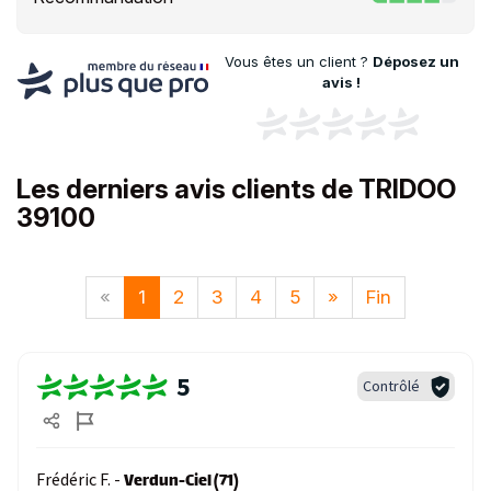
Vous êtes un client ?
Déposez un
avis !
Les derniers avis clients de TRIDOO
39100
«
1
2
3
4
5
»
Fin
5
Contrôlé
Frédéric F. -
Verdun-Ciel (71)