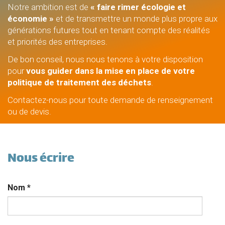
Notre ambition est de
« faire rimer écologie et
économie »
et de transmettre un monde plus propre aux
générations futures tout en tenant compte des réalités
et priorités des entreprises.
De bon conseil, nous nous tenons à votre disposition
pour
vous guider dans la mise en place de votre
politique de traitement des déchets
.
Contactez-nous pour toute demande de renseignement
ou de devis.
Nous écrire
Nom
*