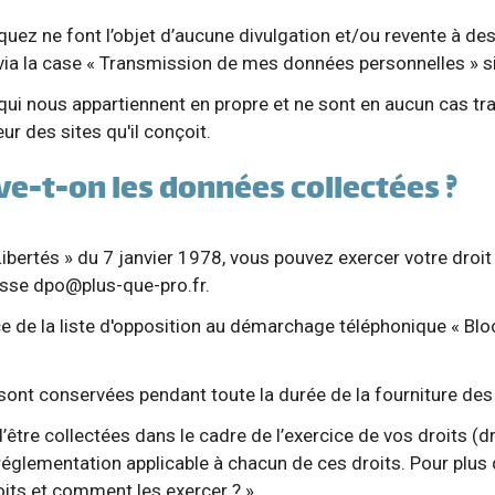
 ne font l’objet d’aucune divulgation et/ou revente à des t
a la case « Transmission de mes données personnelles » sit
ui nous appartiennent en propre et ne sont en aucun cas tr
r des sites qu'il conçoit.
-t-on les données collectées ?
Libertés » du 7 janvier 1978, vous pouvez exercer votre droi
resse
dpo@plus-que-pro.fr
.
ce de la liste d'opposition au démarchage téléphonique « Bloc
ont conservées pendant toute la durée de la fourniture des 
tre collectées dans le cadre de l’exercice de vos droits (droi
églementation applicable à chacun de ces droits. Pour plus 
oits et comment les exercer ? ».